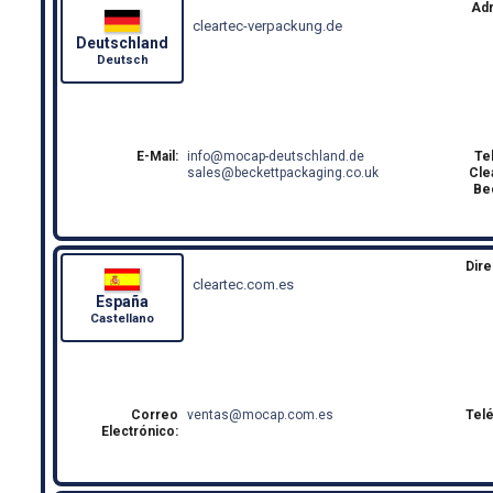
Ad
cleartec-verpackung.de
Deutschland
Deutsch
E-Mail:
info
mocap-deutschland.de
Te
sales
beckettpackaging.co.uk
Cle
Be
Dire
cleartec.com.es
España
Castellano
Correo
ventas
mocap.com.es
Tel
Electrónico: