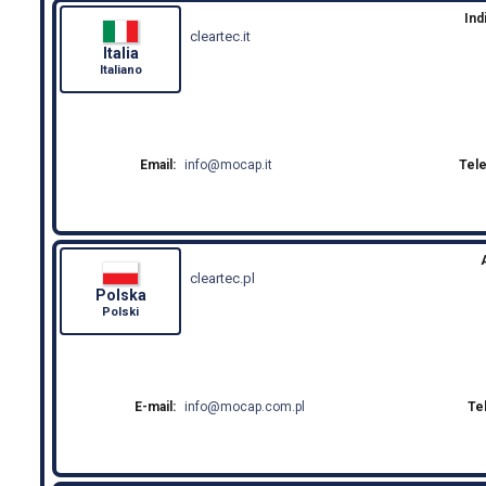
Ind
cleartec.it
Italia
Italiano
Email:
info
mocap.it
Tel
cleartec.pl
Polska
Polski
E-mail:
info
mocap.com.pl
Te