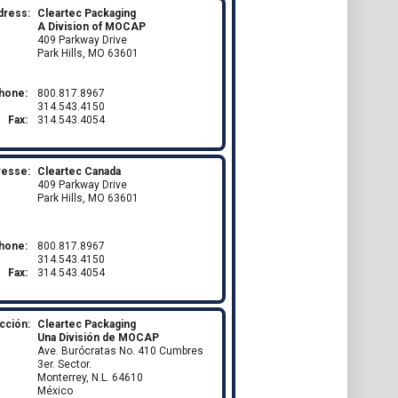
dress:
Cleartec Packaging
A Division of MOCAP
409 Parkway Drive
Park Hills, MO 63601
hone:
800.817.8967
314.543.4150
Fax:
314.543.4054
resse:
Cleartec Canada
409 Parkway Drive
Park Hills, MO 63601
hone:
800.817.8967
314.543.4150
Fax:
314.543.4054
cción:
Cleartec Packaging
Una División de MOCAP
Ave. Burócratas No. 410 Cumbres
3er. Sector.
Monterrey, N.L. 64610
México