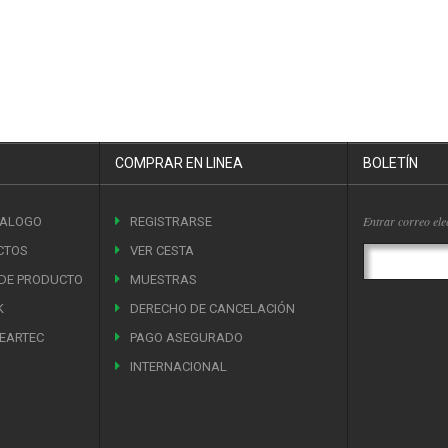
COMPRAR EN LINEA
BOLETÍN
Entrar correo ele
TALOGO
REGISTRARSE
CTOS
VER CESTA
 DE PRODUCTO
MUESTRAS
K
DERECHO DE CANCELACIÓN
EARTEC
PAGO ASEGURADO
INTERNACIONAL