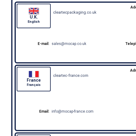
Ad
cleartecpackaging.co.uk
U.K.
English
E-mail:
sales
mocap.co.uk
Telep
Ad
cleartec-france.com
France
Français
Email:
info
mocap-france.com