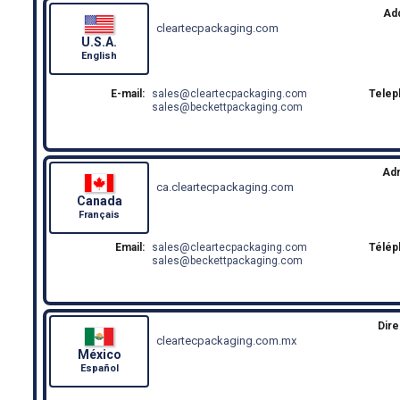
Ad
cleartecpackaging.com
U.S.A.
English
E-mail:
sales
cleartecpackaging.com
Telep
sales
beckettpackaging.com
Ad
ca.cleartecpackaging.com
Canada
Français
Email:
sales
cleartecpackaging.com
Télép
sales
beckettpackaging.com
Dire
cleartecpackaging.com.mx
México
Español