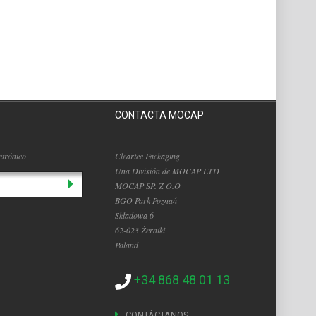
CONTACTA MOCAP
ctrónico
Cleartec Packaging
Una División de MOCAP LTD
MOCAP SP. Z O.O
BGO Park Poznań
Składowa 6
62-023 Żerniki
Poland
+34 868 48 01 13
CONTÁCTANOS