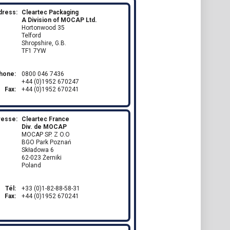
dress:
Cleartec Packaging
A Division of MOCAP Ltd.
Hortonwood 35
Telford
Shropshire, G.B.
TF1 7YW
hone:
0800 046 7436
+44 (0)1952 670247
Fax:
+44 (0)1952 670241
resse:
Cleartec France
Div. de MOCAP
MOCAP SP. Z O.O
BGO Park Poznań
Składowa 6
62-023 Żerniki
Poland
Tél:
+33 (0)1-82-88-58-31
Fax:
+44 (0)1952 670241