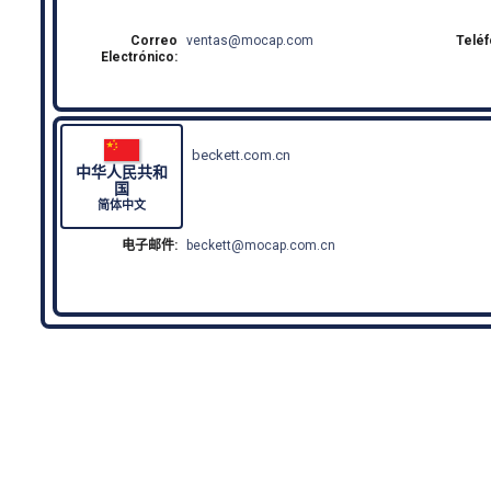
Correo
ventas
mocap.com
Telé
Electrónico:
beckett.com.cn
中华人民共和
国
简体中文
电子邮件:
beckett
mocap.com.cn