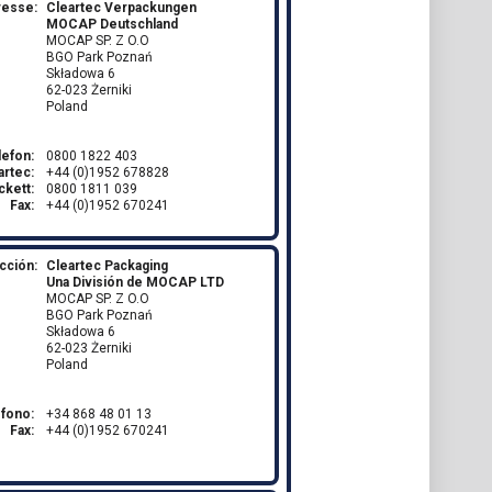
resse:
Cleartec Verpackungen
MOCAP Deutschland
MOCAP SP. Z O.O
BGO Park Poznań
Składowa 6
62-023 Żerniki
Poland
lefon:
0800 1822 403
artec:
+44 (0)1952 678828
ckett:
0800 1811 039
Fax:
+44 (0)1952 670241
cción:
Cleartec Packaging
Una División de MOCAP LTD
MOCAP SP. Z O.O
BGO Park Poznań
Składowa 6
62-023 Żerniki
Poland
éfono:
+34 868 48 01 13
Fax:
+44 (0)1952 670241