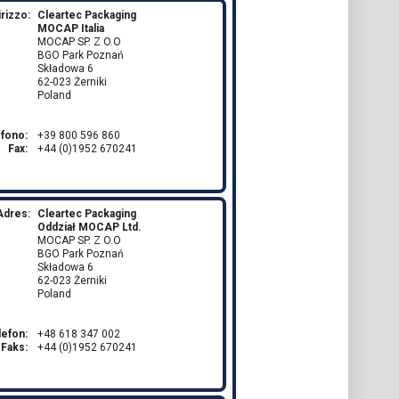
irizzo:
Cleartec Packaging
MOCAP Italia
MOCAP SP. Z O.O
BGO Park Poznań
Składowa 6
62-023 Żerniki
Poland
efono:
+39 800 596 860
Fax:
+44 (0)1952 670241
Adres:
Cleartec Packaging
Oddział MOCAP Ltd.
MOCAP SP. Z O.O
BGO Park Poznań
Składowa 6
62-023 Żerniki
Poland
lefon:
+48 618 347 002
Faks:
+44 (0)1952 670241