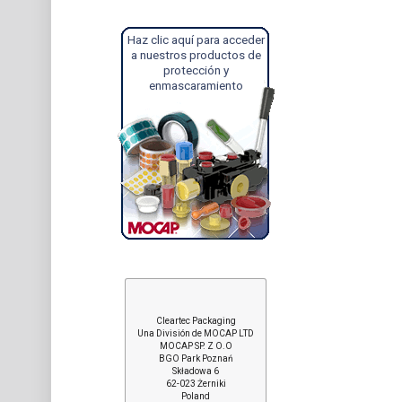
Haz clic aquí para acceder
a nuestros productos de
protección y
enmascaramiento
Cleartec Packaging
Una División de MOCAP LTD
MOCAP SP. Z O.O
BGO Park Poznań
Składowa 6
62-023 Żerniki
Poland