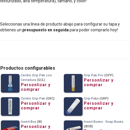
texturizado, alta temperatura), tamaño, y color!
Seleccionas una línea de producto abajo para configurar su tapa y
obtienes un
presupuesto en seguida
para poder comprarlo hoy!
Productos configurables
Centre Grip Pak con
Grip Pak Pro
(GPP)
Personlizar y
Cerradura
(GCL)
Personlizar y
comprar
comprar
Centre Grip Pak
(GRC)
Grip-Paks
(GRP)
Personlizar y
Personlizar y
comprar
comprar
Insert Box
(IB)
Insert Boxes - Snap Boxes
Personlizar y
(IBSB)