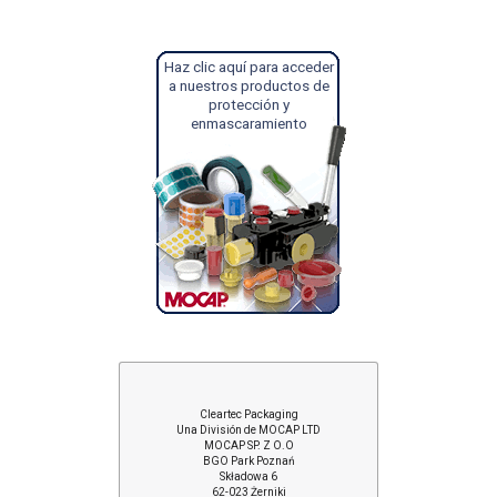
Haz clic aquí para acceder
a nuestros productos de
protección y
enmascaramiento
Cleartec Packaging
Una División de MOCAP LTD
MOCAP SP. Z O.O
BGO Park Poznań
Składowa 6
62-023 Żerniki