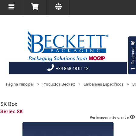
Diagrama
+34 868 48 01 13
»
»
»
Página Principal
Productos Beckett
Embalajes Específicos
B
SK Box
SK
Ver imagen más grande