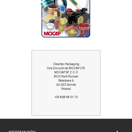
Cleartec Packaging
Una División de MOCAP LTD
MOCAP SP. Z O.O
BGO Park Poznań
Składowa 6
62-023 Żerniki
Poland
+34 868 48 01 13